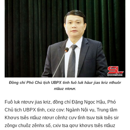
Đồng chí Phó Chủ tịch UBPX tỉnh fuô luk hâur jias kriz nthuôr
ntâuz ntơưr.
Fuô luk ntơưv jias kriz, đồng chí Đặng Ngọc Hậu, Phó
Chủ tịch UBPX tỉnh, cxiz cov: Ngành Nội vụ, Trung tâm
Khơưs tsês ntâuz ntơưr cênhz cưv tỉnh tsuv tsik tsês sir
zôngv chuôz zênhx số, cxiv tsa qơư khơưs tsês ntâuz