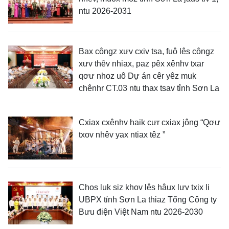
ntu 2026-2031
Bax côngz xưv cxiv tsa, fuô lês côngz
xưv thêv nhiax, paz pêx xênhv txar
qơư nhoz uô Dự án cêr yêz muk
chênhr CT.03 ntu thax tsav tỉnh Sơn La
Cxiax cxênhv haik cưr cxiax jông “Qơư
txov nhêv yax ntiax têz ”
Chos luk siz khov lês hâux lưv txix li
UBPX tỉnh Sơn La thiaz Tổng Công ty
Bưu điện Việt Nam ntu 2026-2030