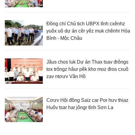
Đồng chí Chủ tịch UBPX tỉnh cxênhz
yuôx uô dự án cêr yêz muk chênhr Hòa
Bình - Mộc Châu
Jâus chos luk Dự án Thax tsav đrôngs
tox trôngz hâur pêk kho moz đros cxuô
zav ntơưv Vân Hồ
Cơưv Hội đồng Saiz car Por hưv thiaz
Huôv tsar har jôngr tỉnh Sơn La