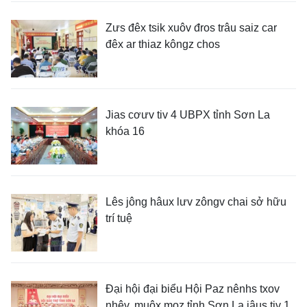
Zưs đêx tsik xuôv đros trâu saiz car
đêx ar thiaz kôngz chos
Jias cơưv tiv 4 UBPX tỉnh Sơn La
khóa 16
Lês jông hâux lưv zôngv chai sở hữu
trí tuệ
Đại hội đại biểu Hội Paz nênhs txov
nhêv, muôx moz tỉnh Sơn La jâus tiv 1,