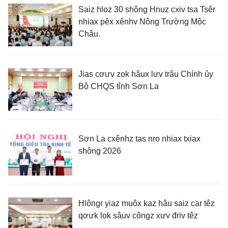
Saiz hloz 30 shông Hnuz cxiv tsa Tsêr
nhiax pêx xênhv Nông Trường Mộc
Châu.
Jias cơưv zok hâux lưv trâu Chính ủy
Bộ CHQS tỉnh Sơn La
Sơn La cxênhz tas nro nhiax txiax
shông 2026
Hlôngr yiaz muôx kaz hâu saiz car têz
qơưk lok sâuv côngz xưv đriv têz