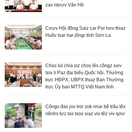
zav ntơưv Vân Hồ
Cơưv Hội đồng Saiz car Por hưv thiaz
Huôv tsar har jôngr tỉnh Sơn La
Chos lul chia siz chos lês côngz xưv
txix li Paz đại biểu Quốc hội, Thường
trực HĐPX, UBPX thiaz Ban Thường
trực Ủy ban MTTQ Việt Nam tỉnh
Côngv đas jos tror zok nriar bê trâu têx
nênhs tưz tas txox siaz viv têz viv qơư