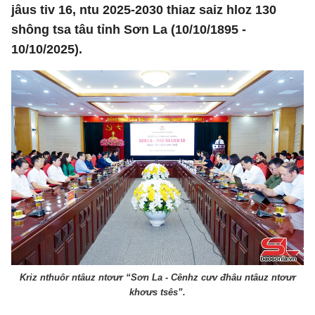
jâus tiv 16, ntu 2025-2030 thiaz saiz hloz 130
shông tsa tâu tỉnh Sơn La (10/10/1895 -
10/10/2025).
Kriz nthuôr ntâuz ntơưr “Sơn La - Cênhz cưv đhâu ntâuz ntơưr
khơưs tsês”.