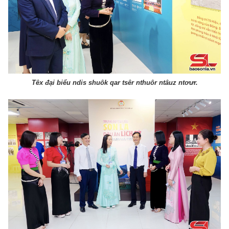
Têx đại biểu ndis shuôk qar tsêr nthuôr ntâuz ntơưr.