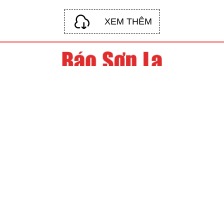
XEM THÊM
© Báo Sơn La điện tử, vax huôv zos Báo Sơn La ntias tus.
Ntơưr tso chai số: 723/GP-BTTTT zos Bộ Thông tin - Truyền
thông
muôz hnuz 08 hli 11 shông 2021.
Qơư nhoz: Số 190-192 Tô Hiệu, Thành phố Sơn La, tỉnh Sơn
La.
Tus nênhs txiar, kho: Nguyễn Trường Chinh.
Lưv tus nênhs txiar, kho: Nguyễn Thanh Hải, Lê Huy Ngoan,
Đàm Xuân Phương
Xor tôngx: (0212) 3852 273; Fax: (0212) 3852 273
Email: baodientusonla@gmail.com
Txưr tsik puz txiar txix li cxuô zav zos tsik muôx ntâuz ntơưr
tso chai.