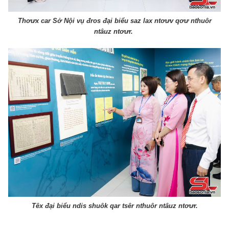
Thơưx car Sở Nội vụ đros đại biểu saz lax ntơưv qơư nthuôr
ntâuz ntơưr.
Têx đại biểu ndis shuôk qar tsêr nthuôr ntâuz ntơưr.