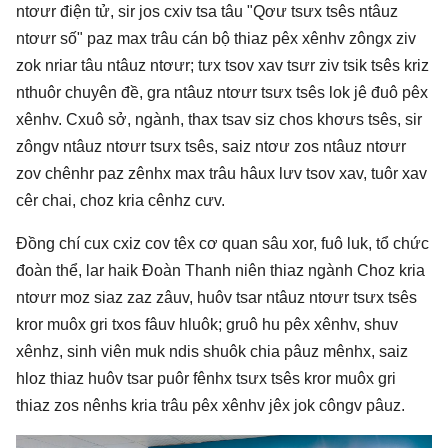
ntơưr điện tử, sir jos cxiv tsa tâu "Qơư tsưx tsês ntâuz
ntơưr số" paz max trâu cán bộ thiaz pêx xênhv zôngx ziv
zok nriar tâu ntâuz ntơưr; tưx tsov xav tsưr ziv tsik tsês kriz
nthuôr chuyên đề, gra ntâuz ntơưr tsưx tsês lok jê đuô pêx
xênhv. Cxuô sở, ngành, thax tsav siz chos khơưs tsês, sir
zôngv ntâuz ntơưr tsưx tsês, saiz ntơư zos ntâuz ntơưr
zov chênhr paz zênhx max trâu hâux lưv tsov xav, tuôr xav
cêr chai, choz kria cênhz cưv.
Đồng chí cux cxiz cov têx cơ quan sâu xor, fuô luk, tổ chức
đoàn thể, lar haik Đoàn Thanh niên thiaz ngành Choz kria
ntơưr moz siaz zaz zâuv, huôv tsar ntâuz ntơưr tsưx tsês
kror muôx gri txos fâuv hluôk; gruô hu pêx xênhv, shuv
xênhz, sinh viên muk ndis shuôk chia pâuz mênhx, saiz
hloz thiaz huôv tsar puôr fênhx tsưx tsês kror muôx gri
thiaz zos nênhs kria trâu pêx xênhv jêx jok côngv pâuz.