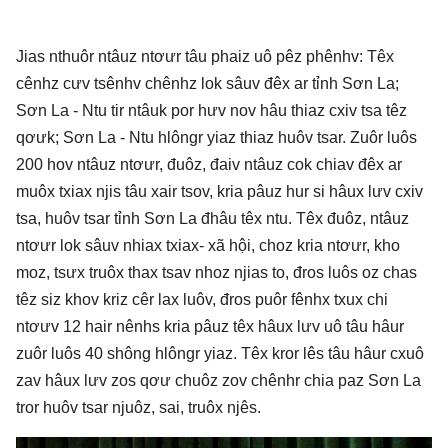
Jias nthuôr ntâuz ntơưr tâu phaiz uô pêz phênhv: Têx
cênhz cưv tsênhv chênhz lok sâuv đêx ar tỉnh Sơn La;
Sơn La - Ntu tir ntâuk por hưv nov hâu thiaz cxiv tsa têz
qơưk; Sơn La - Ntu hlôngr yiaz thiaz huôv tsar. Zuôr luôs
200 hov ntâuz ntơưr, đuôz, đaiv ntâuz cok chiav đêx ar
muôx txiax njis tâu xair tsov, kria pâuz hur si hâux lưv cxiv
tsa, huôv tsar tỉnh Sơn La đhâu têx ntu. Têx đuôz, ntâuz
ntơưr lok sâuv nhiax txiax- xã hội, choz kria ntơưr, kho
moz, tsưx truôx thax tsav nhoz njias to, đros luôs oz chas
têz siz khov kriz cêr lax luôv, đros puôr fênhx txux chi
ntơưv 12 hair nênhs kria pâuz têx hâux lưv uô tâu hâur
zuôr luôs 40 shông hlôngr yiaz. Têx kror lês tâu hâur cxuô
zav hâux lưv zos qơư chuôz zov chênhr chia paz Sơn La
tror huôv tsar njuôz, sai, truôx njês.