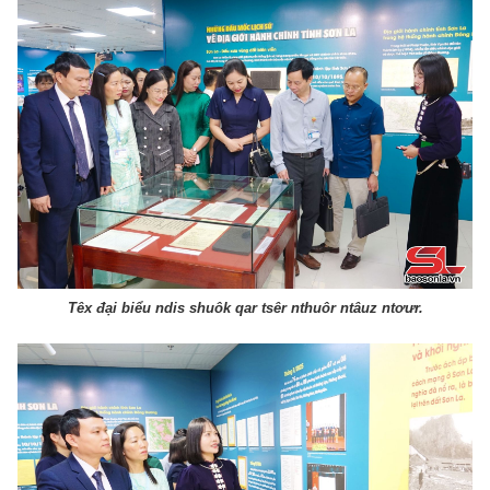
Têx đại biểu ndis shuôk qar tsêr nthuôr ntâuz ntơưr.