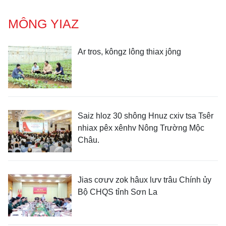
MÔNG YIAZ
Ar tros, kôngz lông thiax jông
Saiz hloz 30 shông Hnuz cxiv tsa Tsêr
nhiax pêx xênhv Nông Trường Mộc
Châu.
Jias cơưv zok hâux lưv trâu Chính ủy
Bộ CHQS tỉnh Sơn La