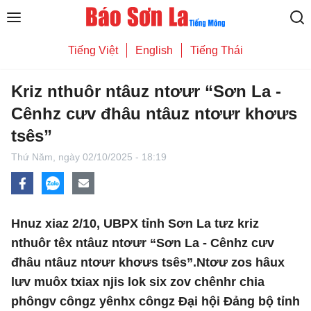
Tiếng Việt
English
Tiếng Thái
Kriz nthuôr ntâuz ntơưr “Sơn La -
Cênhz cưv đhâu ntâuz ntơưr khơưs
tsês”
Thứ Năm,
ngày 02/10/2025 - 18:19
Hnuz xiaz 2/10, UBPX tỉnh Sơn La tưz kriz
nthuôr têx ntâuz ntơưr “Sơn La - Cênhz cưv
đhâu ntâuz ntơưr khơưs tsês”.Ntơư zos hâux
lưv muôx txiax njis lok six zov chênhr chia
phôngv côngz yênhx côngz Đại hội Đảng bộ tỉnh