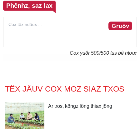
Phênhz, saz lax
Gruôv
Cox yuôr
500
/500 tus bê ntơưr
TÊX JÂUV COX MOZ SIAZ TXOS
Ar tros, kôngz lông thiax jông