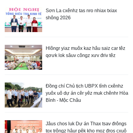
Sơn La cxênhz tas nro nhiax txiax
shông 2026
Hlôngr yiaz muôx kaz hâu saiz car têz
qơưk lok sâuv côngz xưv đriv têz
Đồng chí Chủ tịch UBPX tỉnh cxênhz
yuôx uô dự án cêr yêz muk chênhr Hòa
Bình - Mộc Châu
Jâus chos luk Dự án Thax tsav đrôngs
tox trôngz hâur pêk kho moz đros cxuô