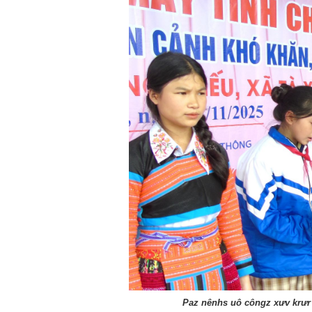
Paz nênhs uô côngz xưv krưr