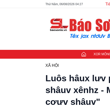
Ti
Thứ Năm, 06/08/2026 04:27
XOR MÔNG 
XÃ HỘI
Luôs hâux lưv 
shâuv xênhz - 
cơưv shâuv"