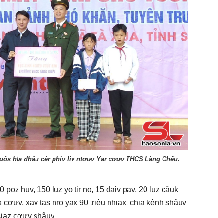
uôs hla đhâu cêr phiv liv ntơưv Yar cơưv THCS Làng Chếu.
 poz huv, 150 luz yo tir no, 15 đaiv pav, 20 luz câuk
cơưv, xav tas nro yax 90 triệu nhiax, chia kênh shâuv
 siaz cơưv shâuv.