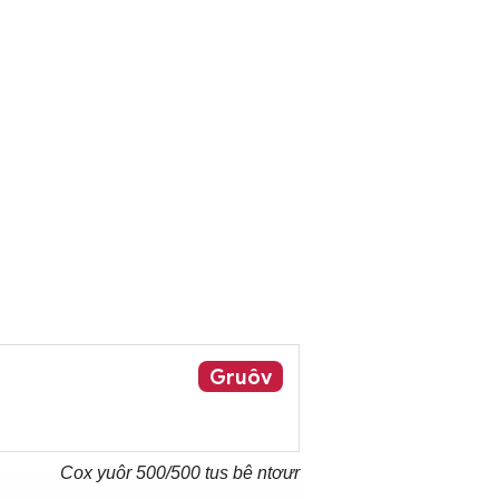
Gruôv
Cox yuôr
500
/500 tus bê ntơưr