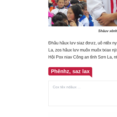
Shâuv xênhz
Đhâu hâux lưv siaz đơưz, uô ntêx n
La, zos hâux lưv muôx muôx txiax nji
Hội Pox niav Công an tỉnh Sơn La, n
Phênhz, saz lax