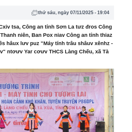
thứ sáu, ngày 07/11/2025 - 19:04
 Cxiv tsa, Công an tỉnh Sơn La tưz đros Công
hanh niên, Ban Pox niav Công an tỉnh thiaz
ês hâux lưv puz "Máy tính trâu shâuv xênhz -
uv" ntơưv Yar cơưv THCS Làng Chếu, xã Tà