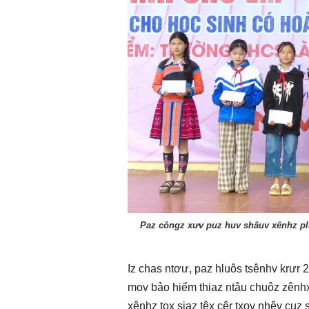
Paz côngz xưv puz huv shâuv xênhz pl
Iz chas ntơư, paz hluôs tsênhv krưr 20
mov bảo hiểm thiaz ntâu chuôz zênhx 
xênhz tox siaz têx cêr txov nhêv cuz