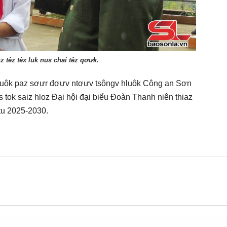
 têz têx luk nus chai têz qơưk.
yuôk paz sơưr đơưv ntơưv tsôngv hluôk Công an Sơn
s tok saiz hloz Đại hội đại biểu Đoàn Thanh niên thiaz
tu 2025-2030.