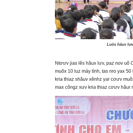
Luôs hâux lưv
Ntơưv jias lês hâux lưv, paz nov uô 
muôx 10 luz máy tính, tas nro yax 50 
kria thiaz shâuv xênhz yar cơưv muô
max côngz xưv kria thiaz cơưv hâur 