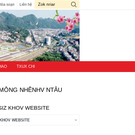
 tòa soạn
Liên hệ
HAO
TXUX CHI
MÔNG NHÊNHV NTÂU
SIZ KHOV WEBSITE