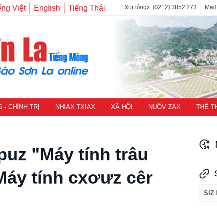
ếng Việt
English
Tiếng Thái
Xor tôngx: (0212) 3852 273
Mail
- CHÍNH TRỊ
NHIAX TXIAX
XÃ HỘI
NUÔV ZAX
THỂ T
puz "Máy tính trâu
Máy tính cxơưz cêr