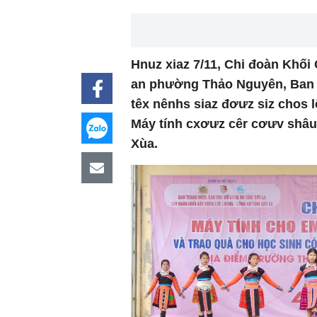
Hnuz xiaz 7/11, Chi đoàn Khối
an phường Thảo Nguyên, Ban T
têx nênhs siaz đơưz siz chos l
Máy tính cxơưz cêr cơưv shâ
Xùa.