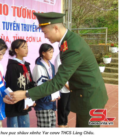
 huv puz shâuv xênhz Yar cơưv THCS Làng Chếu.