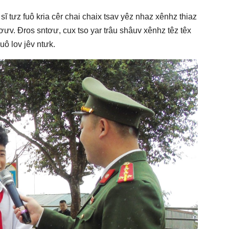
sĩ tưz fuô kria cêr chai chaix tsav yêz nhaz xênhz thiaz
cơưv. Đros sntơư, cux tso yar trâu shâuv xênhz têz têx
uô lov jêv ntưk.