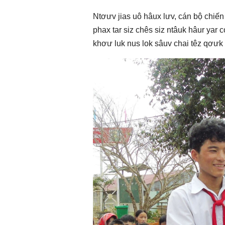
Ntơưv jias uô hâux lưv, cán bộ chiến 
phax tar siz chês siz ntâuk hâur yar 
khơư luk nus lok sâuv chai têz qơưk 