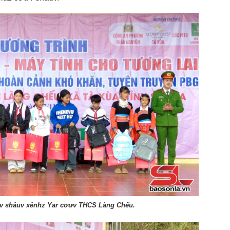
v shâuv xênhz Yar cơưv THCS Làng Chếu.