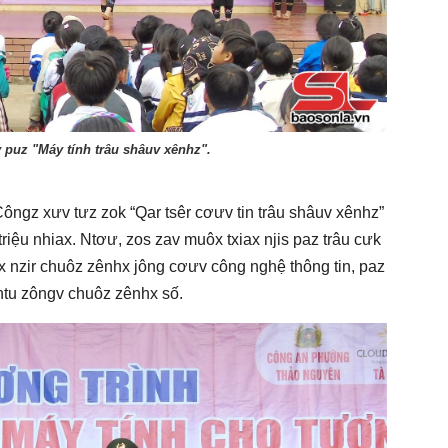
 puz "Máy tính trâu shâuv xênhz".
Côngz xưv tưz zok “Qar tsêr cơưv tin trâu shâuv xênhz”
triệu nhiax. Ntơư, zos zav muôx txiax njis paz trâu cưk
x nzir chuôz zênhx jông cơưv công nghệ thông tin, paz
ntu zôngv chuôz zênhx số.