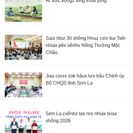
Ar tros, kôngz lông thiax jông
Saiz hloz 30 shông Hnuz cxiv tsa Tsêr
nhiax pêx xênhv Nông Trường Mộc
Châu.
Jias cơưv zok hâux lưv trâu Chính ủy
Bộ CHQS tỉnh Sơn La
Sơn La cxênhz tas nro nhiax txiax
shông 2026