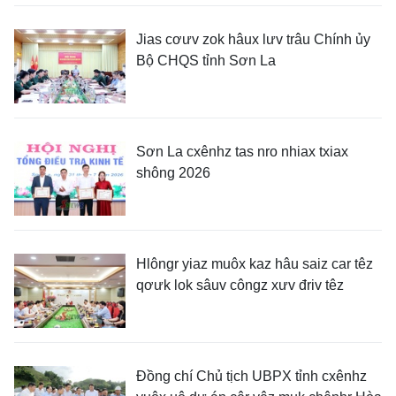
Jias cơưv zok hâux lưv trâu Chính ủy
Bộ CHQS tỉnh Sơn La
Sơn La cxênhz tas nro nhiax txiax
shông 2026
Hlôngr yiaz muôx kaz hâu saiz car têz
qơưk lok sâuv côngz xưv đriv têz
Đồng chí Chủ tịch UBPX tỉnh cxênhz