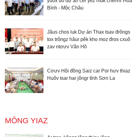
yuôx uô dự án cêr yêz muk chênhr Hòa
Bình - Mộc Châu
Jâus chos luk Dự án Thax tsav đrôngs
tox trôngz hâur pêk kho moz đros cxuô
zav ntơưv Vân Hồ
Cơưv Hội đồng Saiz car Por hưv thiaz
Huôv tsar har jôngr tỉnh Sơn La
MÔNG YIAZ