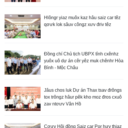
Hlôngr yiaz muôx kaz hâu saiz car têz
qơưk lok sâuv côngz xưv đriv têz
Đồng chí Chủ tịch UBPX tỉnh cxênhz
yuôx uô dự án cêr yêz muk chênhr Hòa
Bình - Mộc Châu
Jâus chos luk Dự án Thax tsav đrôngs
tox trôngz hâur pêk kho moz đros cxuô
zav ntơưv Vân Hồ
Cơưv Hội đồng Saiz car Por hưv thiaz