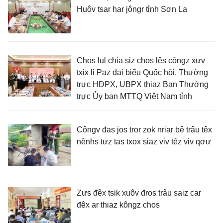
Huôv tsar har jôngr tỉnh Sơn La
Chos lul chia siz chos lês côngz xưv
txix li Paz đại biểu Quốc hội, Thường
trực HĐPX, UBPX thiaz Ban Thường
trực Ủy ban MTTQ Việt Nam tỉnh
Côngv đas jos tror zok nriar bê trâu têx
nênhs tưz tas txox siaz viv têz viv qơư
Zưs đêx tsik xuôv đros trâu saiz car
đêx ar thiaz kôngz chos