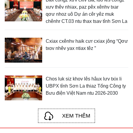
xưv thêv nhiax, paz pêx xênhv txar
qơư nhoz uô Dự án cêr yêz muk
chênhr CT.03 ntu thax tsav tỉnh Sơn La
Cxiax cxênhv haik cưr cxiax jông “Qơư
txov nhêv yax ntiax têz ”
Chos luk siz khov lês hâux lưv txix li
UBPX tỉnh Sơn La thiaz Tổng Công ty
Bưu điện Việt Nam ntu 2026-2030
XEM THÊM