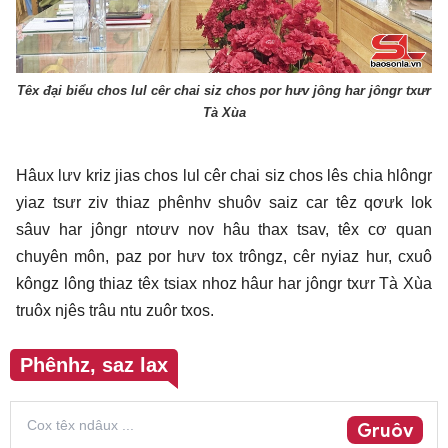
Têx đại biểu chos lul cêr chai siz chos por hưv jông har jôngr txưr
Tà Xùa
Hâux lưv kriz jias chos lul cêr chai siz chos lês chia hlôngr
yiaz tsưr ziv thiaz phênhv shuôv saiz car têz qơưk lok
sâuv har jôngr ntơưv nov hâu thax tsav, têx cơ quan
chuyên môn, paz por hưv tox trôngz, cêr nyiaz hur, cxuô
kôngz lông thiaz têx tsiax nhoz hâur har jôngr txưr Tà Xùa
truôx njês trâu ntu zuôr txos.
Phênhz, saz lax
Gruôv