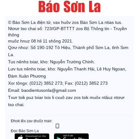
© Báo Sơn La điện tử, vax huôv zos Báo Sơn La ntias tus.
Ntơưr tso chai số: 723/GP-BTTTT zos Bộ Thông tin - Truyền
thông
muôz hnuz 08 hli 11 shông 2021.
Qơư nhoz: Số 190-192 Tô Hiệu, Thành phố Sơn La, tỉnh Sơn
La.
Tus nênhs txiar, kho: Nguyễn Trường Chinh.
Lưv tus nênhs txiar, kho: Nguyễn Thanh Hải, Lê Huy Ngoan,
Đàm Xuân Phương
Xor tôngx: (0212) 3852 273; Fax: (0212) 3852 273
Email: baodientusonla@gmail.com
Txưr tsik puz txiar txix li cxuô zav zos tsik muôx ntâuz ntơưr
tso chai.
Đhok têx zav đruôz mair:
Đọc Báo Sơn La