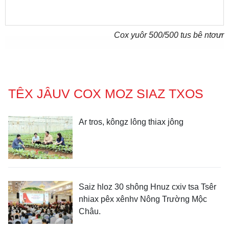
Cox yuôr
500
/500 tus bê ntơưr
TÊX JÂUV COX MOZ SIAZ TXOS
Ar tros, kôngz lông thiax jông
Saiz hloz 30 shông Hnuz cxiv tsa Tsêr
nhiax pêx xênhv Nông Trường Mộc
Châu.