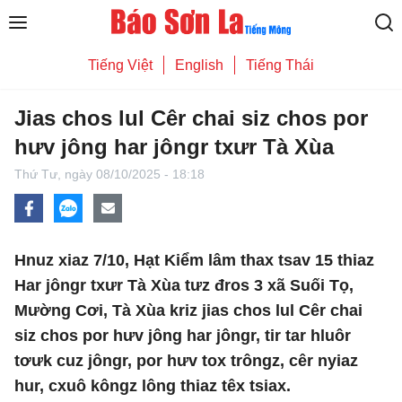
Tiếng Việt
English
Tiếng Thái
Jias chos lul Cêr chai siz chos por
hưv jông har jôngr txưr Tà Xùa
Thứ Tư,
ngày 08/10/2025 - 18:18
Hnuz xiaz 7/10, Hạt Kiểm lâm thax tsav 15 thiaz
Har jôngr txưr Tà Xùa tưz đros 3 xã Suối Tọ,
Mường Cơi, Tà Xùa kriz jias chos lul Cêr chai
siz chos por hưv jông har jôngr, tir tar hluôr
tơưk cuz jôngr, por hưv tox trôngz, cêr nyiaz
hur, cxuô kôngz lông thiaz têx tsiax.