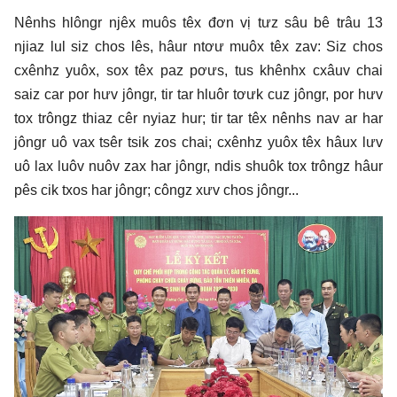
Nênhs hlôngr njêx muôs têx đơn vị tưz sâu bê trâu 13
njiaz lul siz chos lês, hâur ntơư muôx têx zav: Siz chos
cxênhz yuôx, sox têx paz pơưs, tus khênhx cxâuv chai
saiz car por hưv jôngr, tir tar hluôr tơưk cuz jôngr, por hưv
tox trôngz thiaz cêr nyiaz hur; tir tar têx nênhs nav ar har
jôngr uô vax tsêr tsik zos chai; cxênhz yuôx têx hâux lưv
uô lax luôv nuôv zax har jôngr, ndis shuôk tox trôngz hâur
pês cik txos har jôngr; côngz xưv chos jôngr...