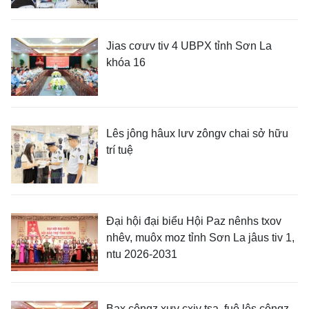
Jias cơưv tiv 4 UBPX tỉnh Sơn La
khóa 16
Lês jông hâux lưv zôngv chai sở hữu
trí tuệ
Đại hội đại biểu Hội Paz nênhs txov
nhêv, muôx moz tỉnh Sơn La jâus tiv 1,
ntu 2026-2031
Bax côngz xưv cxiv tsa, fuô lês côngz