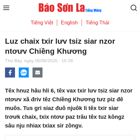
Tiếng Việt
English
Tiếng Thái
Luz chaix txir lưv tsiz siar nzor
ntơưv Chiềng Khương
Thứ Bảy,
ngày 06/06/2026 - 16:39
Têx hnuz hâu hli 6, têx vax txir lưv tsiz siar nzor
ntơưv xã đriv têz Chiềng Khương tưz piz đê
muôs. Tus gri siaz đuô njuôk li têx txir siar
trơưk chaix, txix ntơư paz trâu têx tuz kôngz
sâu nju nhiax txiax sir zôngv.