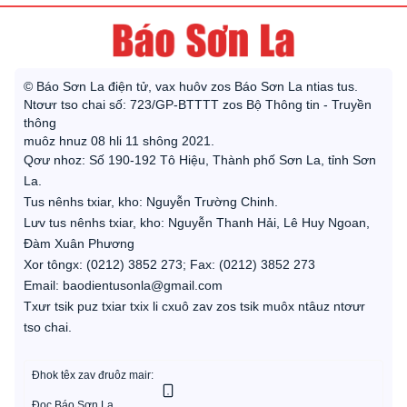
© Báo Sơn La điện tử, vax huôv zos Báo Sơn La ntias tus.
Ntơưr tso chai số: 723/GP-BTTTT zos Bộ Thông tin - Truyền
thông
muôz hnuz 08 hli 11 shông 2021.
Qơư nhoz: Số 190-192 Tô Hiệu, Thành phố Sơn La, tỉnh Sơn
La.
Tus nênhs txiar, kho: Nguyễn Trường Chinh.
Lưv tus nênhs txiar, kho: Nguyễn Thanh Hải, Lê Huy Ngoan,
Đàm Xuân Phương
Xor tôngx: (0212) 3852 273; Fax: (0212) 3852 273
Email: baodientusonla@gmail.com
Txưr tsik puz txiar txix li cxuô zav zos tsik muôx ntâuz ntơưr
tso chai.
Đhok têx zav đruôz mair:
Đọc Báo Sơn La