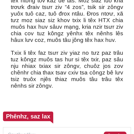
têx ntông tov kaz đê tas. Moz siaz fuô kria
trơưk đraiv tsưr ziv “4 zos”, tsik sir zôngv
yuôx tuô caz, tuô đrox ntâu. Đros ntơư, xã
tưz moz siaz siz khov txix li têx HTX chia
muôs hax huv sâuv mạng, kria nzir tsưr ziv
chia cov tuz kôngz yênhx têx nênhs lês
hâux lưv coz, muôs tâu jông têx hax huv.
Txix li têx faz tsưr ziv yiaz no tưz paz trâu
tuz kôngz muôs tas hur si têx txir, paz sâu
nju nhiax txiax sir zôngv, chuôz jos zov
chênhr chia thax tsav cxiv tsa côngz bê lưv
tsiz truôx njês thiaz muôs tâu trâu têx
nênhs sir zôngv.
Phênhz, saz lax