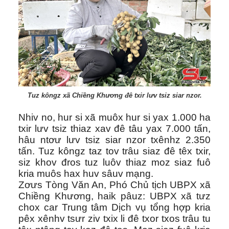
Tuz kôngz xã Chiềng Khương đê txir lưv tsiz siar nzor.
Nhiv no, hur si xã muôx hur si yax 1.000 ha
txir lưv tsiz thiaz xav đê tâu yax 7.000 tấn,
hâu ntơư lưv tsiz siar nzor txênhz 2.350
tấn. Tuz kôngz taz tov trâu siaz đê têx txir,
siz khov đros tuz luôv thiaz moz siaz fuô
kria muôs hax huv sâuv mạng.
Zơưs Tòng Văn An, Phó Chủ tịch UBPX xã
Chiềng Khương, haik pâuz: UBPX xã tưz
chox car Trung tâm Dịch vụ tổng hợp kria
pêx xênhv tsưr ziv txix li đê txor txos trâu tu