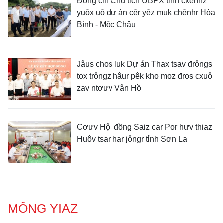
Đồng chí Chủ tịch UBPX tỉnh cxênhz
yuôx uô dự án cêr yêz muk chênhr Hòa
Bình - Mộc Châu
Jâus chos luk Dự án Thax tsav đrôngs
tox trôngz hâur pêk kho moz đros cxuô
zav ntơưv Vân Hồ
Cơưv Hội đồng Saiz car Por hưv thiaz
Huôv tsar har jôngr tỉnh Sơn La
MÔNG YIAZ