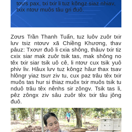
tơưs pax, txi txir li tuz kôngz siaz nhiav,
txix ntơư muôs tâu gri đuô.
Zơưs Trần Thanh Tuấn, tuz luôv zuôr txir
lưv tsiz ntơưv xã Chiềng Khương, thav
pâuz: Txơưr đuô li cxia shông, thâuv txir tiz
cxix siar mak zuôr tsik tas, mak shông no
têx txir siar tsik uô cê, li ntơư cux tsik yuô
phiv liv. Hâux lưv tuz kôngz hâur thax tsav
hlôngr yiaz tsưr ziv tu, cux paz trâu têx txir
muôs tas hur si thiaz muôx txir muôs tsik tu
nduô trâu têx nênhs sir zôngv. Tsik tas li,
pêz zôngx ziv sâu zuôr têx txir tâu jông
đuô.