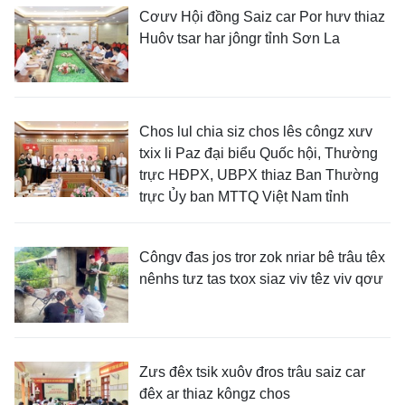
Cơưv Hội đồng Saiz car Por hưv thiaz
Huôv tsar har jôngr tỉnh Sơn La
Chos lul chia siz chos lês côngz xưv
txix li Paz đại biểu Quốc hội, Thường
trực HĐPX, UBPX thiaz Ban Thường
trực Ủy ban MTTQ Việt Nam tỉnh
Côngv đas jos tror zok nriar bê trâu têx
nênhs tưz tas txox siaz viv têz viv qơư
Zưs đêx tsik xuôv đros trâu saiz car
đêx ar thiaz kôngz chos