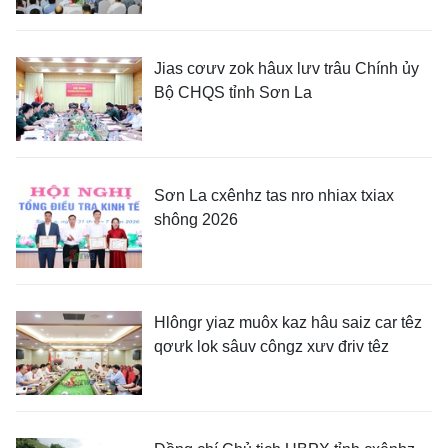
Jias cơưv zok hâux lưv trâu Chính ủy
Bộ CHQS tỉnh Sơn La
Sơn La cxênhz tas nro nhiax txiax
shông 2026
Hlôngr yiaz muôx kaz hâu saiz car têz
qơưk lok sâuv côngz xưv đriv têz