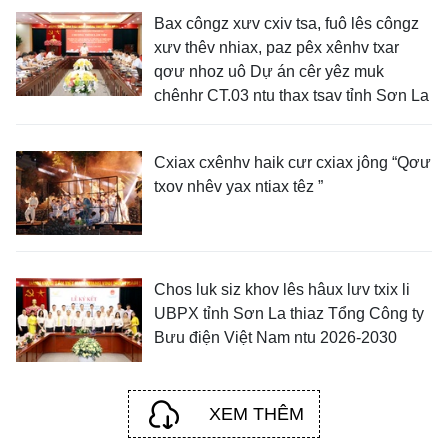
Bax côngz xưv cxiv tsa, fuô lês côngz
xưv thêv nhiax, paz pêx xênhv txar
qơư nhoz uô Dự án cêr yêz muk
chênhr CT.03 ntu thax tsav tỉnh Sơn La
Cxiax cxênhv haik cưr cxiax jông “Qơư
txov nhêv yax ntiax têz ”
Chos luk siz khov lês hâux lưv txix li
UBPX tỉnh Sơn La thiaz Tổng Công ty
Bưu điện Việt Nam ntu 2026-2030
XEM THÊM