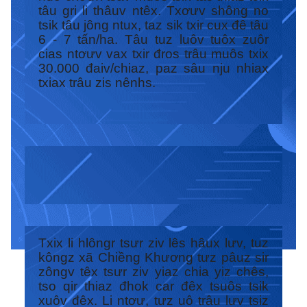
tâu gri li thâuv ntêx. Txơưv shông no
tsik tâu jông ntux, taz sik txir cux đê tâu
6 - 7 tấn/ha. Tâu tuz luôv tuôx zuôr
cias ntơưv vax txir đros trâu muôs txix
30.000 đaiv/chiaz, paz sâu nju nhiax
txiax trâu zis nênhs.
Txix li hlôngr tsưr ziv lês hâux lưv, tuz
kôngz xã Chiềng Khương tưz pâuz sir
zôngv têx tsưr ziv yiaz chia yiz chês,
tso qir thiaz đhok car đêx tsuôs tsik
xuôv đêx. Li ntơư, tưz uô trâu lưv tsiz