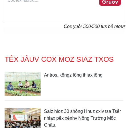
Gruôv
Cox yuôr
500
/500 tus bê ntơưr
TÊX JÂUV COX MOZ SIAZ TXOS
Ar tros, kôngz lông thiax jông
Saiz hloz 30 shông Hnuz cxiv tsa Tsêr
nhiax pêx xênhv Nông Trường Mộc
Châu.