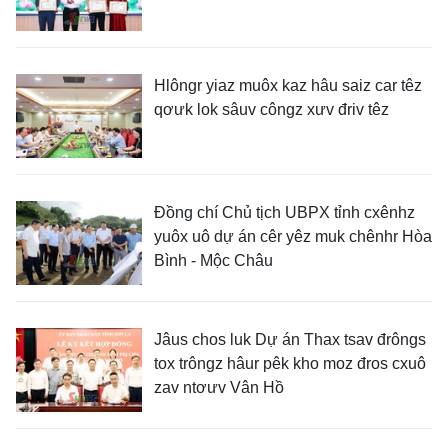
Hlôngr yiaz muôx kaz hâu saiz car têz
qơưk lok sâuv côngz xưv đriv têz
Đồng chí Chủ tịch UBPX tỉnh cxênhz
yuôx uô dự án cêr yêz muk chênhr Hòa
Bình - Mộc Châu
Jâus chos luk Dự án Thax tsav đrôngs
tox trôngz hâur pêk kho moz đros cxuô
zav ntơưv Vân Hồ