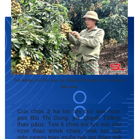
Tuz kôngz jok Tân Lập, xã Chiềng Khương đê txir lưv tsiz
siar nzor.
Cux chos 2 ha txir lưv tsiz siar nzor,
pos Bùi Thị Dung, jok Quyết Thắng,
thav pâuz: Txix li chos txir lưv tsiz siar
nzor thiaz trơưk chaix, mak tưz tsik
ndo cxơưx tsav muôs tsik tas thiaz tsik