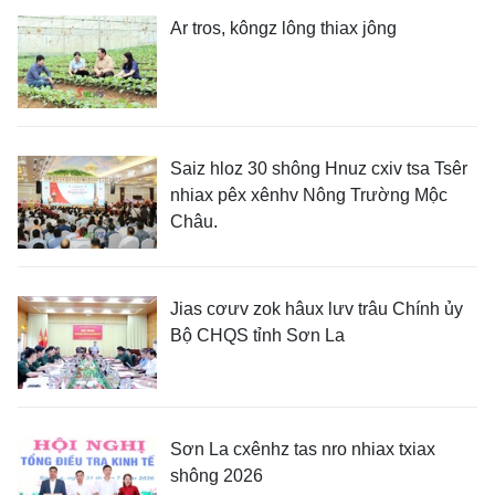
Ar tros, kôngz lông thiax jông
Saiz hloz 30 shông Hnuz cxiv tsa Tsêr
nhiax pêx xênhv Nông Trường Mộc
Châu.
Jias cơưv zok hâux lưv trâu Chính ủy
Bộ CHQS tỉnh Sơn La
Sơn La cxênhz tas nro nhiax txiax
shông 2026