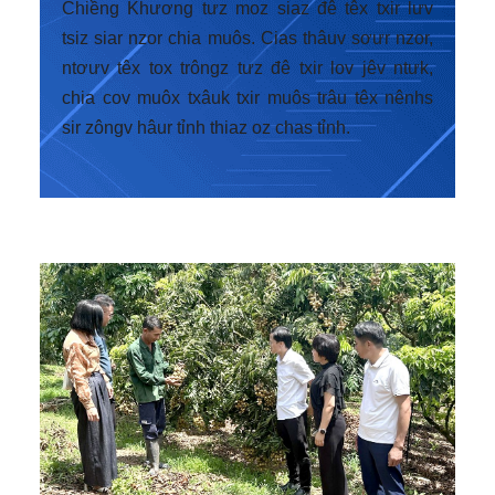
Chiềng Khương tưz moz siaz đê têx txir lưv
tsiz siar nzor chia muôs. Cias thâuv sơưr nzor,
ntơưv têx tox trôngz tưz đê txir lov jêv ntưk,
chia cov muôx txâuk txir muôs trâu têx nênhs
sir zôngv hâur tỉnh thiaz oz chas tỉnh.