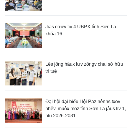
Jias cơưv tiv 4 UBPX tỉnh Sơn La
khóa 16
Lês jông hâux lưv zôngv chai sở hữu
trí tuệ
Đại hội đại biểu Hội Paz nênhs txov
nhêv, muôx moz tỉnh Sơn La jâus tiv 1,
ntu 2026-2031