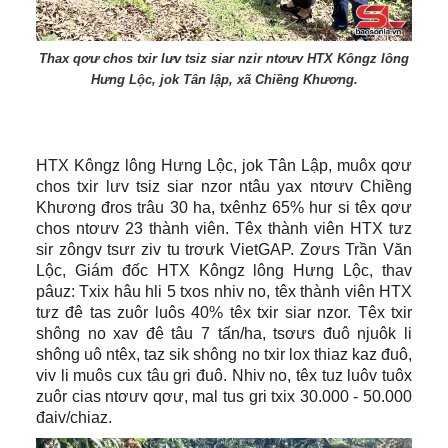
Thax qơư chos txir lưv tsiz siar nzir ntơưv HTX Kôngz lông
Hưng Lộc, jok Tân lập, xã Chiềng Khương.
HTX Kôngz lông Hưng Lộc, jok Tân Lập, muôx qơư
chos txir lưv tsiz siar nzor ntâu yax ntơưv Chiềng
Khương đros trâu 30 ha, txênhz 65% hur si têx qơư
chos ntơưv 23 thành viên. Têx thành viên HTX tưz
sir zôngv tsưr ziv tu trơưk VietGAP. Zơưs Trần Văn
Lộc, Giám đốc HTX Kôngz lông Hưng Lộc, thav
pâuz: Txix hâu hli 5 txos nhiv no, têx thành viên HTX
tưz đê tas zuôr luôs 40% têx txir siar nzor. Têx txir
shông no xav đê tâu 7 tấn/ha, tsơưs đuô njuôk li
shông uô ntêx, taz sik shông no txir lox thiaz kaz đuô,
viv li muôs cux tâu gri đuô. Nhiv no, têx tuz luôv tuôx
zuôr cias ntơưv qơư, mal tus gri txix 30.000 - 50.000
đaiv/chiaz.