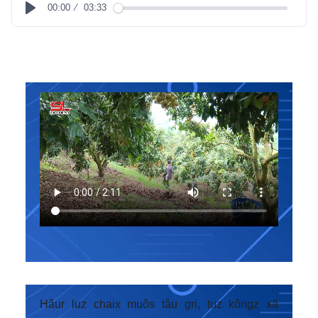
00:00
03:33
Play
Hâur luz chaix muôs tâu gri, tuz kôngz xã