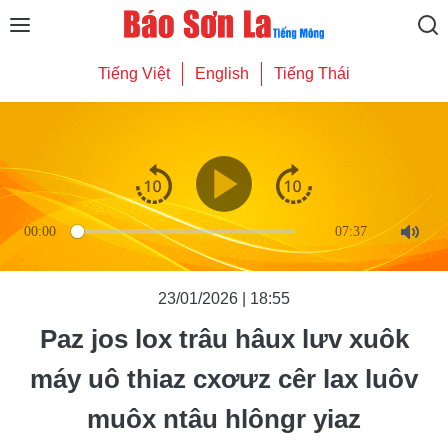
Tiếng Việt
English
Tiếng Thái
00:00
07:37
Mute
23/01/2026 | 18:55
Paz jos lox trâu hâux lưv xuôk
máy uô thiaz cxơưz cêr lax luôv
muôx ntâu hlôngr yiaz