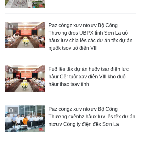
Paz côngz xưv ntơưv Bộ Công
Thương đros UBPX tỉnh Sơn La uô
hâux lưv chia lês các dự án têx dự án
njuôk tsov uô điện VIII
Fuô lês têx dự án huôv tsar điện lực
hâur Cêr tuôr xav điện VIII kho đuô
hâur thax tsav tỉnh
Paz côngz xưv ntơưv Bộ Công
Thương cxênhz hâux lưv lês têx dự án
ntơưv Công ty điện đêx Sơn La