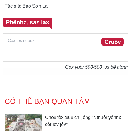
Tác giả: Báo Sơn La
Phênhz, saz lax
Gruôv
Cox yuôr
500
/500 tus bê ntơưr
CÓ THỂ BẠN QUAN TÂM
Chox têx txux chi jông “Nthuôr yênhx
cêr lov jêv”