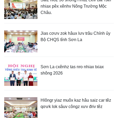
nhiax pêx xênhv Nông Trường Mộc
Châu.
Jias cơưv zok hâux lưv trâu Chính ủy
Bộ CHQS tỉnh Sơn La
Sơn La cxênhz tas nro nhiax txiax
shông 2026
Hlôngr yiaz muôx kaz hâu saiz car têz
qơưk lok sâuv côngz xưv đriv têz