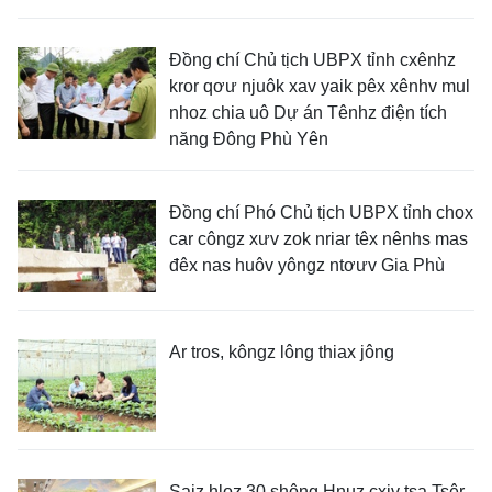
Đồng chí Chủ tịch UBPX tỉnh cxênhz
kror qơư njuôk xav yaik pêx xênhv mul
nhoz chia uô Dự án Tênhz điện tích
năng Đông Phù Yên
Đồng chí Phó Chủ tịch UBPX tỉnh chox
car côngz xưv zok nriar têx nênhs mas
đêx nas huôv yôngz ntơưv Gia Phù
Ar tros, kôngz lông thiax jông
Saiz hloz 30 shông Hnuz cxiv tsa Tsêr