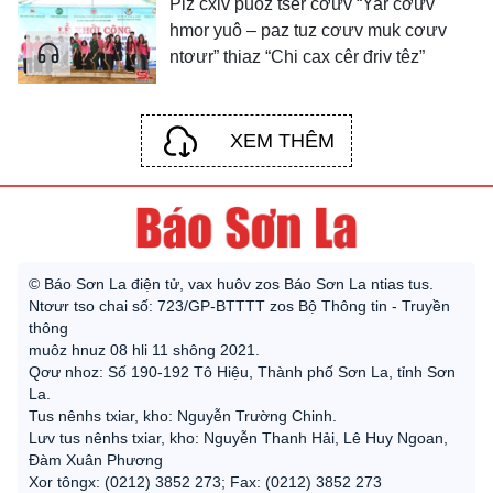
Piz cxiv puôz tsêr cơưv “Yar cơưv
hmor yuô – paz tuz cơưv muk cơưv
ntơưr” thiaz “Chi cax cêr đriv têz”
XEM THÊM
© Báo Sơn La điện tử, vax huôv zos Báo Sơn La ntias tus.
Ntơưr tso chai số: 723/GP-BTTTT zos Bộ Thông tin - Truyền
thông
muôz hnuz 08 hli 11 shông 2021.
Qơư nhoz: Số 190-192 Tô Hiệu, Thành phố Sơn La, tỉnh Sơn
La.
Tus nênhs txiar, kho: Nguyễn Trường Chinh.
Lưv tus nênhs txiar, kho: Nguyễn Thanh Hải, Lê Huy Ngoan,
Đàm Xuân Phương
Xor tôngx: (0212) 3852 273; Fax: (0212) 3852 273