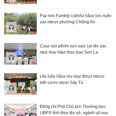
Paz nov Famtrip cxênhz hâux lưv nuôv
zax ntơưv phường Chiềng An
Cxaz nzir pênhr xưv saiz car têx zav
ntux hiav hâur thax tsav Sơn La
Lês luôs hâux lưv siaz đơưz ntơưv
tsêr cơưv ntơưr Sáy Tú
Đồng chí Phó Chủ tịch Thường trực
UBPX tỉnh đros têx sở, ngành uô nuv