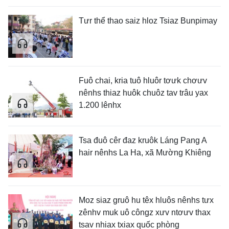
Tưr thể thao saiz hloz Tsiaz Bunpimay
Fuô chai, kria tuô hluôr tơưk chơưv
nênhs thiaz huôk chuôz tav trâu yax
1.200 lênhx
Tsa đuô cêr đaz kruôk Láng Pang A
hair nênhs La Ha, xã Mường Khiêng
Moz siaz gruô hu têx hluôs nênhs tưx
zênhv muk uô côngz xưv ntơưv thax
tsav nhiax txiax quốc phòng