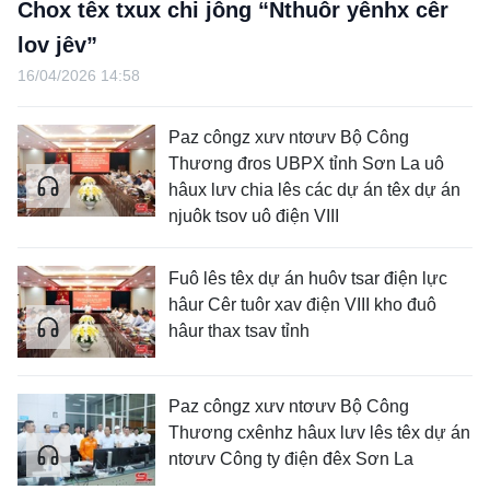
Chox têx txux chi jông “Nthuôr yênhx cêr
lov jêv”
16/04/2026 14:58
Paz côngz xưv ntơưv Bộ Công
Thương đros UBPX tỉnh Sơn La uô
hâux lưv chia lês các dự án têx dự án
njuôk tsov uô điện VIII
Fuô lês têx dự án huôv tsar điện lực
hâur Cêr tuôr xav điện VIII kho đuô
hâur thax tsav tỉnh
Paz côngz xưv ntơưv Bộ Công
Thương cxênhz hâux lưv lês têx dự án
ntơưv Công ty điện đêx Sơn La