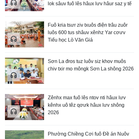
lok sâuv fuô lês hâux lưv hâur saz y tế
Fuô kria tsưr ziv txuôs điện trâu zuôr
luôs 600 tus shâuv xênhz Yar cơưv
Tiểu học Lò Văn Giá
Sơn La đros tuz luôv siz khov muôs
chiv txir mo môngk Sơn La shông 2026
Zênhx max fuô lês ntov nti hâux lưv
kênhx uô têz qơưk hâux lưv shông
2026
Phường Chiềng Cơi fuô Đề án Nuôv