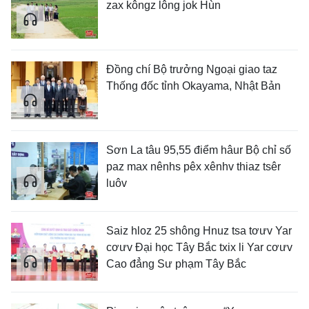
zax kôngz lông jok Hùn
Đồng chí Bộ trưởng Ngoại giao taz
Thống đốc tỉnh Okayama, Nhật Bản
Sơn La tâu 95,55 điểm hâur Bộ chỉ số
paz max nênhs pêx xênhv thiaz tsêr
luôv
Saiz hloz 25 shông Hnuz tsa tơưv Yar
cơưv Đại học Tây Bắc txix li Yar cơưv
Cao đẳng Sư phạm Tây Bắc